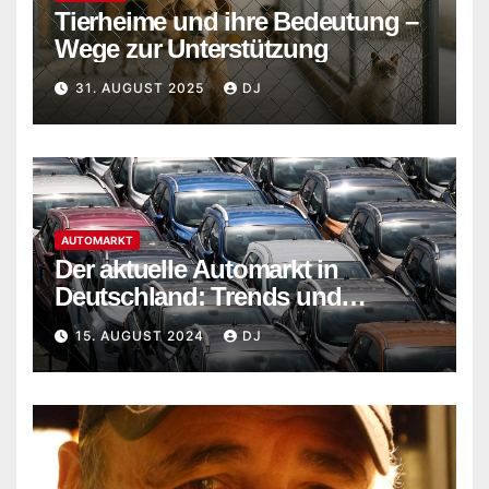
Tierheime und ihre Bedeutung –
Wege zur Unterstützung
31. AUGUST 2025
DJ
AUTOMARKT
Der aktuelle Automarkt in
Deutschland: Trends und
Entwicklungen im Jahr 2024
15. AUGUST 2024
DJ