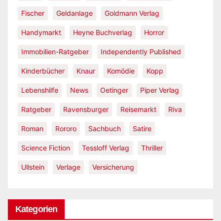
Fischer
Geldanlage
Goldmann Verlag
Handymarkt
Heyne Buchverlag
Horror
Immobilien-Ratgeber
Independently Published
Kinderbücher
Knaur
Komödie
Kopp
Lebenshilfe
News
Oetinger
Piper Verlag
Ratgeber
Ravensburger
Reisemarkt
Riva
Roman
Rororo
Sachbuch
Satire
Science Fiction
Tessloff Verlag
Thriller
Ullstein
Verlage
Versicherung
Kategorien