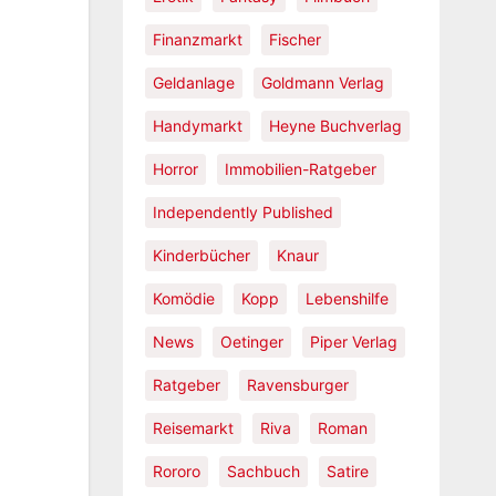
Finanzmarkt
Fischer
Geldanlage
Goldmann Verlag
Handymarkt
Heyne Buchverlag
Horror
Immobilien-Ratgeber
Independently Published
Kinderbücher
Knaur
Komödie
Kopp
Lebenshilfe
News
Oetinger
Piper Verlag
Ratgeber
Ravensburger
Reisemarkt
Riva
Roman
Rororo
Sachbuch
Satire