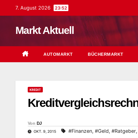
Zum
7. August 2026
23:52
Inhalt
springen
Markt Aktuell
AUTOMARKT
BÜCHERMARKT
KREDIT
Kreditvergleichsrechn
Von
DJ
#Finanzen
,
#Geld
,
#Ratgeber
OKT. 9, 2015