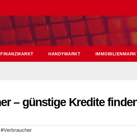
FINANZMARKT
HANDYMARKT
IMMOBILIENMARK
er – günstige Kredite finde
,
#Verbraucher