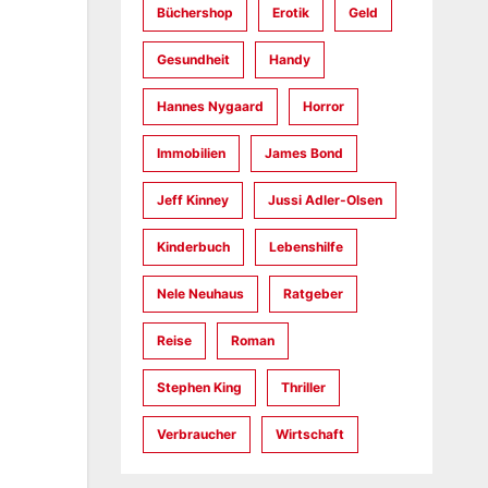
Büchershop
Erotik
Geld
Gesundheit
Handy
Hannes Nygaard
Horror
Immobilien
James Bond
Jeff Kinney
Jussi Adler-Olsen
Kinderbuch
Lebenshilfe
Nele Neuhaus
Ratgeber
Reise
Roman
Stephen King
Thriller
Verbraucher
Wirtschaft