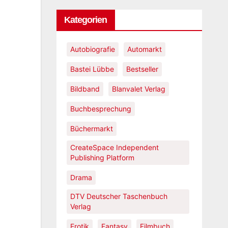
Kategorien
Autobiografie
Automarkt
Bastei Lübbe
Bestseller
Bildband
Blanvalet Verlag
Buchbesprechung
Büchermarkt
CreateSpace Independent
Publishing Platform
Drama
DTV Deutscher Taschenbuch
Verlag
Erotik
Fantasy
Filmbuch