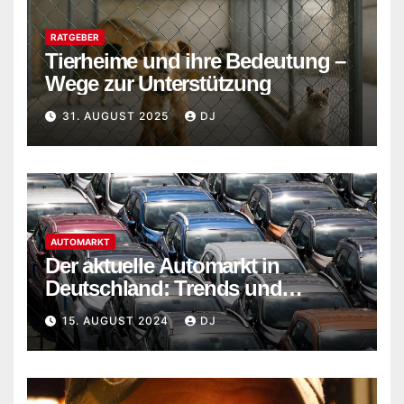
RATGEBER
Tierheime und ihre Bedeutung –
Wege zur Unterstützung
31. AUGUST 2025
DJ
AUTOMARKT
Der aktuelle Automarkt in
Deutschland: Trends und
Entwicklungen im Jahr 2024
15. AUGUST 2024
DJ