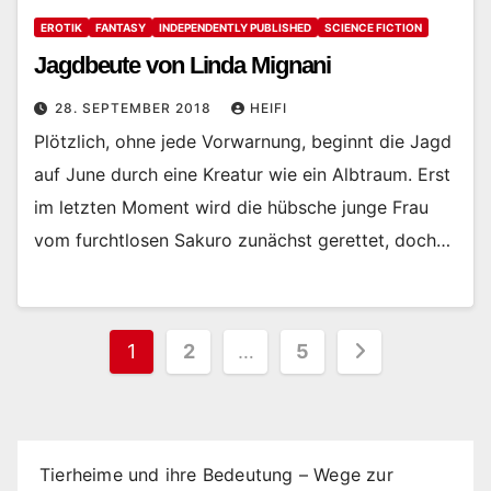
EROTIK
FANTASY
INDEPENDENTLY PUBLISHED
SCIENCE FICTION
Jagdbeute von Linda Mignani
28. SEPTEMBER 2018
HEIFI
Plötzlich, ohne jede Vorwarnung, beginnt die Jagd
auf June durch eine Kreatur wie ein Albtraum. Erst
im letzten Moment wird die hübsche junge Frau
vom furchtlosen Sakuro zunächst gerettet, doch…
Seitennummerierung
1
2
…
5
der
Beiträge
Tierheime und ihre Bedeutung – Wege zur