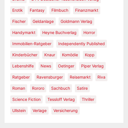
Erotik
Fantasy
Filmbuch
Finanzmarkt
Fischer
Geldanlage
Goldmann Verlag
Handymarkt
Heyne Buchverlag
Horror
Immobilien-Ratgeber
Independently Published
Kinderbücher
Knaur
Komödie
Kopp
Lebenshilfe
News
Oetinger
Piper Verlag
Ratgeber
Ravensburger
Reisemarkt
Riva
Roman
Rororo
Sachbuch
Satire
Science Fiction
Tessloff Verlag
Thriller
Ullstein
Verlage
Versicherung