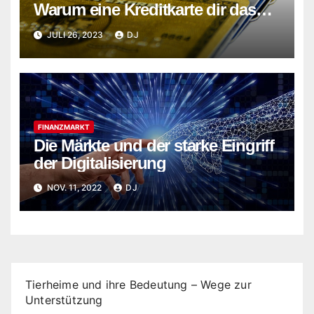
Warum eine Kreditkarte dir das
Reisen erleichtert
JULI 26, 2023
DJ
FINANZMARKT
Die Märkte und der starke Eingriff
der Digitalisierung
NOV. 11, 2022
DJ
Tierheime und ihre Bedeutung – Wege zur
Unterstützung