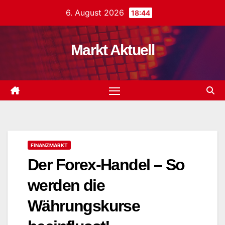
Zum
6. August 2026
18:44
Inhalt
springen
Markt Aktuell
FINANZMARKT
Der Forex-Handel – So
werden die
Währungskurse