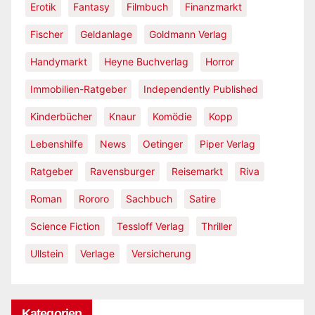
Erotik
Fantasy
Filmbuch
Finanzmarkt
Fischer
Geldanlage
Goldmann Verlag
Handymarkt
Heyne Buchverlag
Horror
Immobilien-Ratgeber
Independently Published
Kinderbücher
Knaur
Komödie
Kopp
Lebenshilfe
News
Oetinger
Piper Verlag
Ratgeber
Ravensburger
Reisemarkt
Riva
Roman
Rororo
Sachbuch
Satire
Science Fiction
Tessloff Verlag
Thriller
Ullstein
Verlage
Versicherung
Kategorien