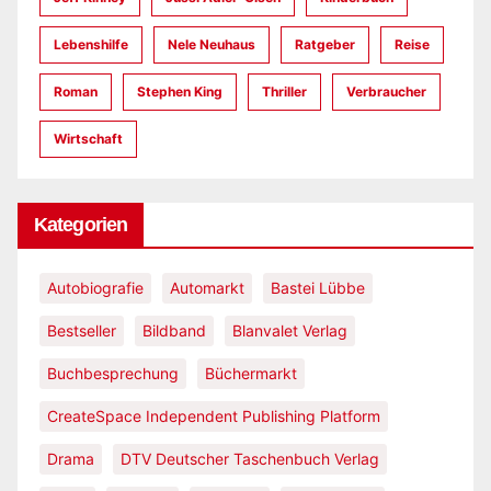
Lebenshilfe
Nele Neuhaus
Ratgeber
Reise
Roman
Stephen King
Thriller
Verbraucher
Wirtschaft
Kategorien
Autobiografie
Automarkt
Bastei Lübbe
Bestseller
Bildband
Blanvalet Verlag
Buchbesprechung
Büchermarkt
CreateSpace Independent Publishing Platform
Drama
DTV Deutscher Taschenbuch Verlag