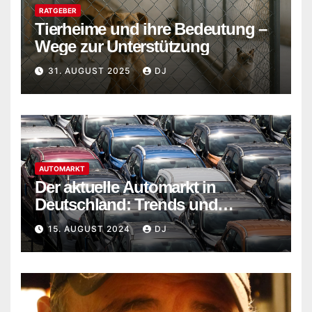
RATGEBER
Tierheime und ihre Bedeutung –
Wege zur Unterstützung
31. AUGUST 2025
DJ
AUTOMARKT
Der aktuelle Automarkt in
Deutschland: Trends und
Entwicklungen im Jahr 2024
15. AUGUST 2024
DJ