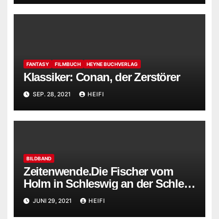
FANTASY
FILMBUCH
HEYNE BUCHVERLAG
Klassiker: Conan, der Zerstörer
SEP. 28, 2021
HEIFI
BILDBAND
Zeitenwende.Die Fischer vom
Holm in Schleswig an der Schlei
von Holger Rüdel
JUNI 29, 2021
HEIFI