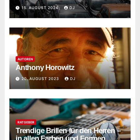
Entwicklungen im Jahr 2024
15. AUGUST 2024
DJ
AUTOREN
Anthony Horowitz
20. AUGUST 2023
DJ
RATGEBER
Trendige Brillen für den Herren –
in allen Farben und Formen