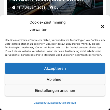
11. AUGUST 2023
DJ
Cookie-Zustimmung
verwalten
Um dir ein optimales Erlebnis zu bieten, verwenden wir Technologien wie Cookies, um
Geräteinformationen zu speichern und/oder darauf zuzugreifen. Wenn du diesen
Markt Aktuell
Technologien zustimmst, können wir Daten wie das Surfverhalten oder eindeutige
IDs auf dieser Website verarbeiten. Wenn du deine Zustimmung nicht erteilst oder
zurückziehst, können bestimmte Merkmale und Funktionen beeinträchtigt werden.
Akzeptieren
Stolz präsentiert von WordPress
|
Theme:
Newsberg
von
Themeansar
Ablehnen
Automarkt
Büchermarkt
Finanzmarkt
Handymarkt
Immobilienmarkt
Einstellungen ansehen
News
Reisemarkt
Datenschutz
Über uns
Impressum
Datenschutz
Datenschutz
Impressum