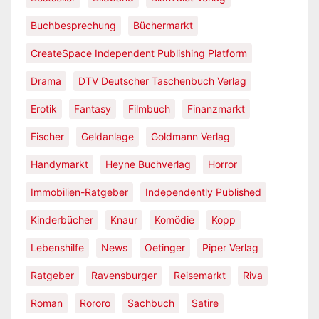
Buchbesprechung
Büchermarkt
CreateSpace Independent Publishing Platform
Drama
DTV Deutscher Taschenbuch Verlag
Erotik
Fantasy
Filmbuch
Finanzmarkt
Fischer
Geldanlage
Goldmann Verlag
Handymarkt
Heyne Buchverlag
Horror
Immobilien-Ratgeber
Independently Published
Kinderbücher
Knaur
Komödie
Kopp
Lebenshilfe
News
Oetinger
Piper Verlag
Ratgeber
Ravensburger
Reisemarkt
Riva
Roman
Rororo
Sachbuch
Satire