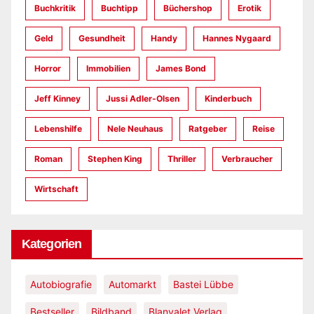
Buchkritik
Buchtipp
Büchershop
Erotik
Geld
Gesundheit
Handy
Hannes Nygaard
Horror
Immobilien
James Bond
Jeff Kinney
Jussi Adler-Olsen
Kinderbuch
Lebenshilfe
Nele Neuhaus
Ratgeber
Reise
Roman
Stephen King
Thriller
Verbraucher
Wirtschaft
Kategorien
Autobiografie
Automarkt
Bastei Lübbe
Bestseller
Bildband
Blanvalet Verlag