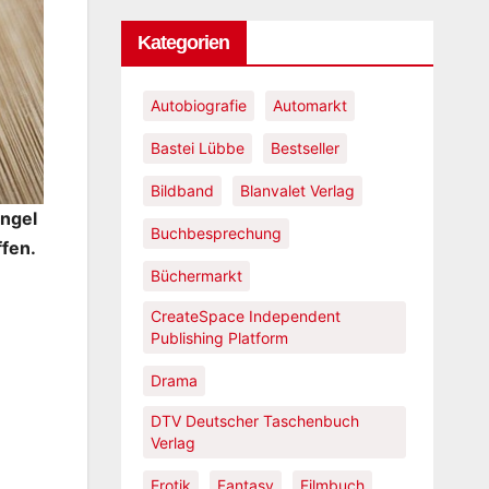
Kategorien
Autobiografie
Automarkt
Bastei Lübbe
Bestseller
Bildband
Blanvalet Verlag
angel
Buchbesprechung
ffen.
Büchermarkt
CreateSpace Independent
Publishing Platform
Drama
DTV Deutscher Taschenbuch
Verlag
Erotik
Fantasy
Filmbuch