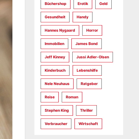
Büchershop
Erotik
Geld
Gesundheit
Handy
Hannes Nygaard
Horror
Immobilien
James Bond
Jeff Kinney
Jussi Adler-Olsen
Kinderbuch
Lebenshilfe
Nele Neuhaus
Ratgeber
Reise
Roman
Stephen King
Thriller
Verbraucher
Wirtschaft