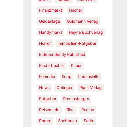
Finanzmarkt
Fischer
Geldanlage
Goldmann Verlag
Handymarkt
Heyne Buchverlag
Horror
Immobilien-Ratgeber
Independently Published
Kinderbücher
Knaur
Komödie
Kopp
Lebenshilfe
News
Oetinger
Piper Verlag
Ratgeber
Ravensburger
Reisemarkt
Riva
Roman
Rororo
Sachbuch
Satire