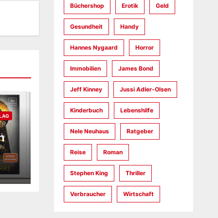
Büchershop
Erotik
Geld
Gesundheit
Handy
Hannes Nygaard
Horror
Immobilien
James Bond
Jeff Kinney
Jussi Adler-Olsen
Kinderbuch
Lebenshilfe
LAG
Nele Neuhaus
Ratgeber
n
Reise
Roman
Stephen King
Thriller
Verbraucher
Wirtschaft