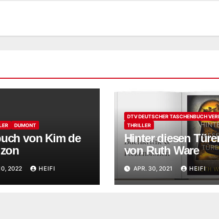
DTV DEUTSCHER TASCHENBUCH VER
LER
DUMONT
THRILLER
buch von Kim de
Hinter diesen Türe
izon
von Ruth Ware
10, 2022
HEIFI
APR. 30, 2021
HEIFI