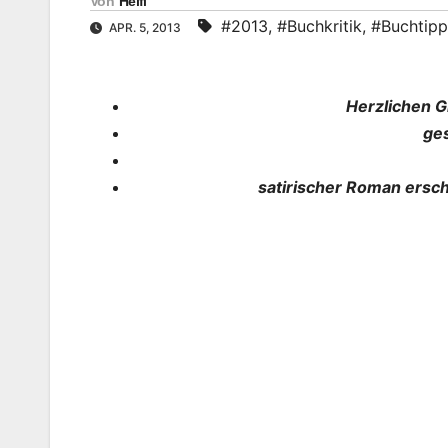
Von
Heifi
#2013
,
#Buchkritik
,
#Buchtipp
APR. 5, 2013
Herzlichen 
ge
satirischer Roman ersc