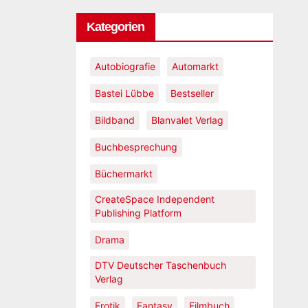
Kategorien
Autobiografie
Automarkt
Bastei Lübbe
Bestseller
Bildband
Blanvalet Verlag
Buchbesprechung
Büchermarkt
CreateSpace Independent
Publishing Platform
Drama
DTV Deutscher Taschenbuch
Verlag
Erotik
Fantasy
Filmbuch