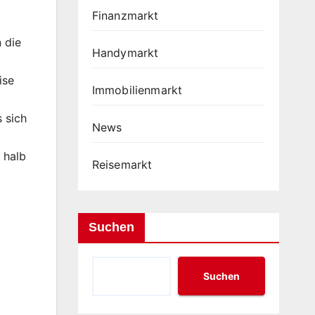
Finanzmarkt
 die
Handymarkt
ise
Immobilienmarkt
 sich
News
 halb
Reisemarkt
Suchen
Suchen
m