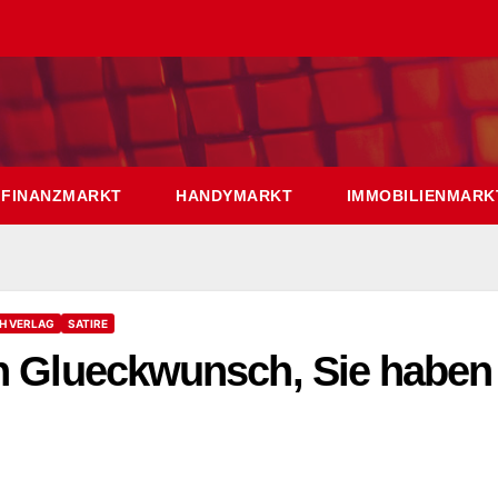
FINANZMARKT
HANDYMARKT
IMMOBILIENMARK
H VERLAG
SATIRE
en Glueckwunsch, Sie haben