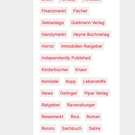
Finanzmarkt
Fischer
Geldanlage
Goldmann Verlag
Handymarkt
Heyne Buchverlag
Horror
Immobilien-Ratgeber
Independently Published
Kinderbücher
Knaur
Komödie
Kopp
Lebenshilfe
News
Oetinger
Piper Verlag
Ratgeber
Ravensburger
Reisemarkt
Riva
Roman
Rororo
Sachbuch
Satire