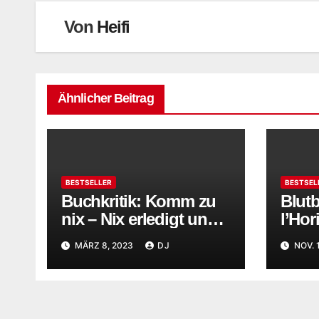
Von
Heifi
Ähnlicher Beitrag
BESTSELLER
BESTSEL
Buchkritik: Komm zu
Blut
nix – Nix erledigt und
l’Hor
trotzdem fertig
MÄRZ 8, 2023
DJ
NOV. 