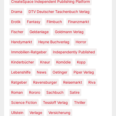
CreateSpace Independent Publishing Platform
Drama
DTV Deutscher Taschenbuch Verlag
Erotik
Fantasy
Filmbuch
Finanzmarkt
Fischer
Geldanlage
Goldmann Verlag
Handymarkt
Heyne Buchverlag
Horror
Immobilien-Ratgeber
Independently Published
Kinderbücher
Knaur
Komödie
Kopp
Lebenshilfe
News
Oetinger
Piper Verlag
Ratgeber
Ravensburger
Reisemarkt
Riva
Roman
Rororo
Sachbuch
Satire
Science Fiction
Tessloff Verlag
Thriller
Ullstein
Verlage
Versicherung