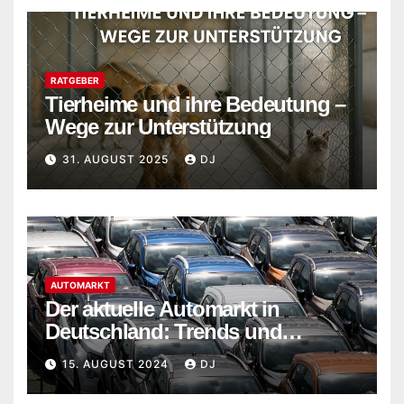
RATGEBER
Tierheime und ihre Bedeutung –
Wege zur Unterstützung
31. AUGUST 2025
DJ
AUTOMARKT
Der aktuelle Automarkt in
Deutschland: Trends und
Entwicklungen im Jahr 2024
15. AUGUST 2024
DJ