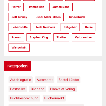
Horror
Immobilien
James Bond
Jeff Kinney
Jussi Adler-Olsen
Kinderbuch
Lebenshilfe
Nele Neuhaus
Ratgeber
Reise
Roman
Stephen King
Thriller
Verbraucher
Wirtschaft
Kategorien
Autobiografie
Automarkt
Bastei Lübbe
Bestseller
Bildband
Blanvalet Verlag
Buchbesprechung
Büchermarkt