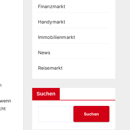
Finanzmarkt
Handymarkt
Immobilienmarkt
News
Reisemarkt
n
Suchen
 wenn
cht
Suchen