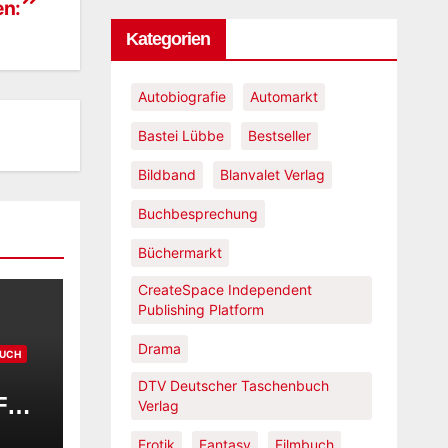
en:
Kategorien
Autobiografie
Automarkt
Bastei Lübbe
Bestseller
Bildband
Blanvalet Verlag
Buchbesprechung
Büchermarkt
CreateSpace Independent
Publishing Platform
Drama
UCH
DTV Deutscher Taschenbuch
Für
Verlag
Erotik
Fantasy
Filmbuch