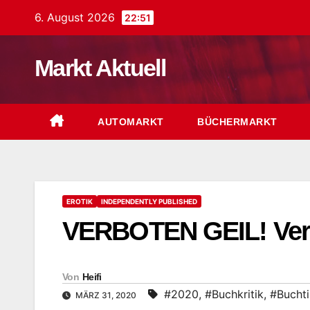
Zum
6. August 2026
22:51
Inhalt
springen
Markt Aktuell
AUTOMARKT
BÜCHERMARKT
EROTIK
INDEPENDENTLY PUBLISHED
VERBOTEN GEIL! Ver
Von
Heifi
#2020
,
#Buchkritik
,
#Bucht
MÄRZ 31, 2020