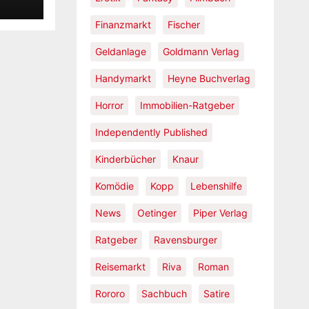
ige
n
Finanzmarkt
Fischer
nd
Geldanlage
Goldmann Verlag
the
Handymarkt
Heyne Buchverlag
Horror
Immobilien-Ratgeber
Independently Published
Kinderbücher
Knaur
Komödie
Kopp
Lebenshilfe
News
Oetinger
Piper Verlag
Ratgeber
Ravensburger
Reisemarkt
Riva
Roman
Rororo
Sachbuch
Satire