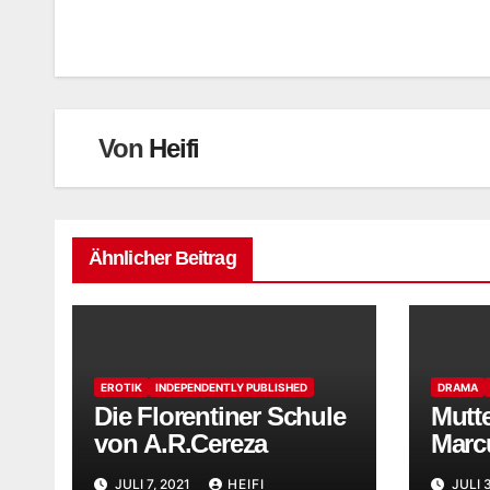
Von
Heifi
Ähnlicher Beitrag
EROTIK
INDEPENDENTLY PUBLISHED
DRAMA
Die Florentiner Schule
Mutt
von A.R.Cereza
Marc
JULI 7, 2021
HEIFI
JULI 