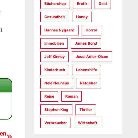
Büchershop
Erotik
Geld
i
Gesundheit
Handy
zt
Hannes Nygaard
Horror
Immobilien
James Bond
Jeff Kinney
Jussi Adler-Olsen
Kinderbuch
Lebenshilfe
Nele Neuhaus
Ratgeber
Reise
Roman
Stephen King
Thriller
Verbraucher
Wirtschaft
ten