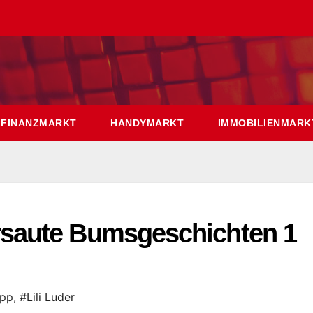
FINANZMARKT
HANDYMARKT
IMMOBILIENMARK
saute Bumsgeschichten 1
ipp
,
#Lili Luder