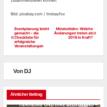
zusammenstellen können.
Bild: pixabay.com / lindsayfox
Eventplanung leicht
Mindestlohn: Welche
Beitragsnavigation
gemacht – die
Änderungen treten ab
Checkliste für
2018 in Kraft?
erfolgreiche
Veranstaltungen
Von
DJ
Ähnlicher Beitrag