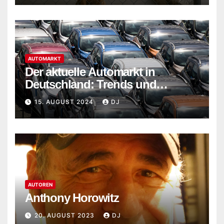
AUTOMARKT
Der aktuelle Automarkt in
Deutschland: Trends und
Entwicklungen im Jahr 2024
15. AUGUST 2024
DJ
AUTOREN
Anthony Horowitz
20. AUGUST 2023
DJ