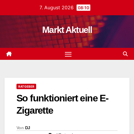
Zum
7. August 2026
08:10
Inhalt
springen
Markt Aktuell
RATGEBER
So funktioniert eine E-
Zigarette
Von
DJ