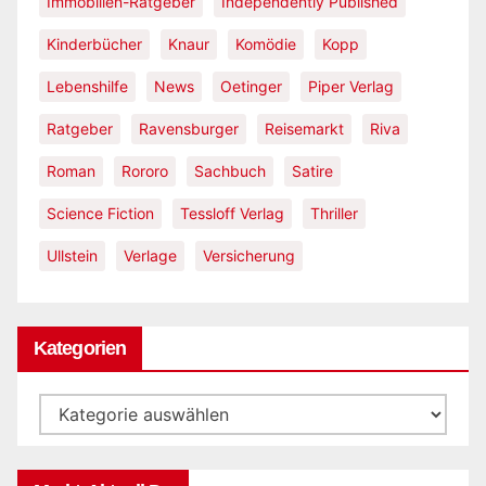
Immobilien-Ratgeber
Independently Published
Kinderbücher
Knaur
Komödie
Kopp
Lebenshilfe
News
Oetinger
Piper Verlag
Ratgeber
Ravensburger
Reisemarkt
Riva
Roman
Rororo
Sachbuch
Satire
Science Fiction
Tessloff Verlag
Thriller
Ullstein
Verlage
Versicherung
Kategorien
Kategorien