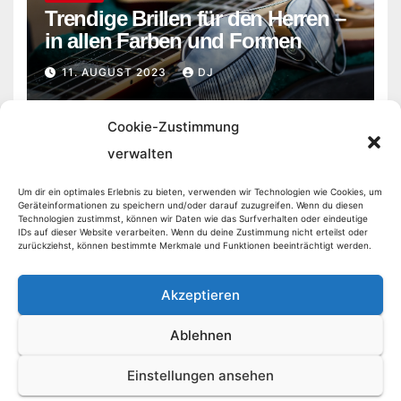
Trendige Brillen für den Herren –
in allen Farben und Formen
11. AUGUST 2023
DJ
Cookie-Zustimmung
verwalten
Um dir ein optimales Erlebnis zu bieten, verwenden wir Technologien wie Cookies, um
Geräteinformationen zu speichern und/oder darauf zuzugreifen. Wenn du diesen
Markt Aktuell
Technologien zustimmst, können wir Daten wie das Surfverhalten oder eindeutige
IDs auf dieser Website verarbeiten. Wenn du deine Zustimmung nicht erteilst oder
zurückziehst, können bestimmte Merkmale und Funktionen beeinträchtigt werden.
Akzeptieren
Stolz präsentiert von WordPress
|
Theme:
Newsberg
von
Themeansar
Ablehnen
Automarkt
Büchermarkt
Finanzmarkt
Handymarkt
Immobilienmarkt
Einstellungen ansehen