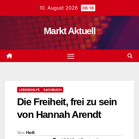
Zum
10. August 2026
06:16
Inhalt
springen
Markt Aktuell
LEBENSHILFE
SACHBUCH
Die Freiheit, frei zu sein
von Hannah Arendt
Von
Heifi