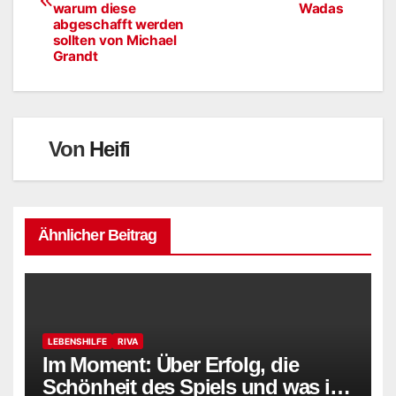
warum diese
Wadas
abgeschafft werden
sollten von Michael
Grandt
Von
Heifi
Ähnlicher Beitrag
LEBENSHILFE
RIVA
Im Moment: Über Erfolg, die
Schönheit des Spiels und was im