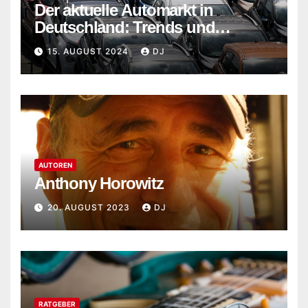
Der aktuelle Automarkt in
Deutschland: Trends und
Entwicklungen im Jahr 2024
15. AUGUST 2024
DJ
AUTOREN
Anthony Horowitz
20. AUGUST 2023
DJ
RATGEBER