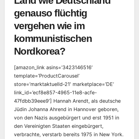
Land wie Deutschland
genauso flüchtig
vergehen wie im
kommunistischen
Nordkorea?
[amazon_link asins=’3423146516′
template=’ProductCarousel‘
store=’marktaktuelld-21′ marketplace=’DE‘
link_id=’ecf8e857-4965-11e8-acfe-
47fdbb39eee9′] Hannah Arendt, als deutsche
Jüdin Johanna Ahrend in Hannover geboren,
von den Nazis ausgebürgert und erst 1951 in
den Vereinigten Staaten eingebürgert,
verbrachte, verstarb bereits 1975 in New York.