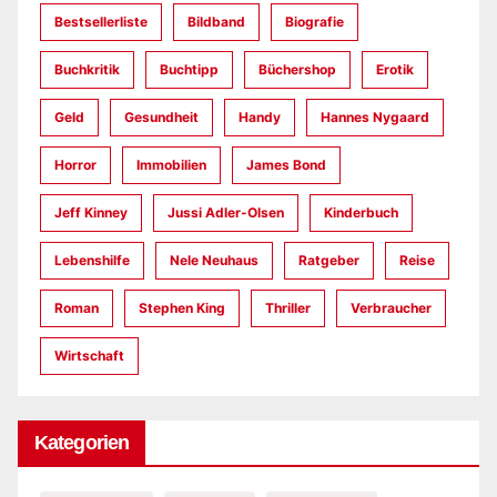
Bestsellerliste
Bildband
Biografie
Buchkritik
Buchtipp
Büchershop
Erotik
Geld
Gesundheit
Handy
Hannes Nygaard
Horror
Immobilien
James Bond
Jeff Kinney
Jussi Adler-Olsen
Kinderbuch
Lebenshilfe
Nele Neuhaus
Ratgeber
Reise
Roman
Stephen King
Thriller
Verbraucher
Wirtschaft
Kategorien