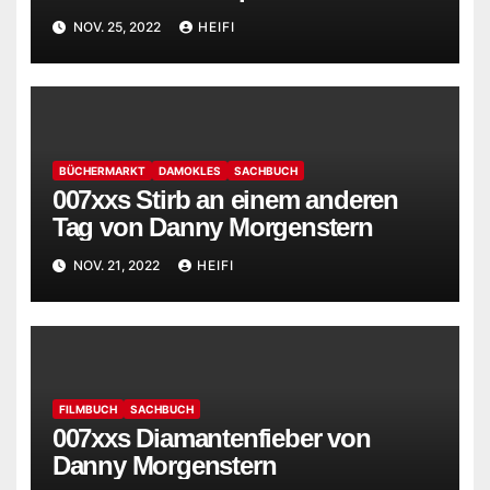
Leben wirklich zählt von Hansi
NOV. 25, 2022
HEIFI
Flick und Jonathan Sierck
BÜCHERMARKT
DAMOKLES
SACHBUCH
007xxs Stirb an einem anderen
Tag von Danny Morgenstern
NOV. 21, 2022
HEIFI
FILMBUCH
SACHBUCH
007xxs Diamantenfieber von
Danny Morgenstern