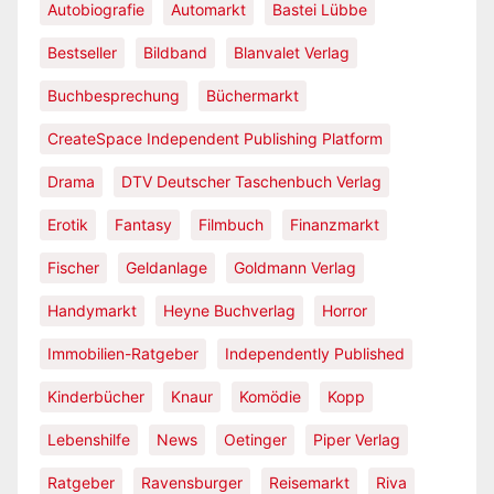
Autobiografie
Automarkt
Bastei Lübbe
Bestseller
Bildband
Blanvalet Verlag
Buchbesprechung
Büchermarkt
CreateSpace Independent Publishing Platform
Drama
DTV Deutscher Taschenbuch Verlag
Erotik
Fantasy
Filmbuch
Finanzmarkt
Fischer
Geldanlage
Goldmann Verlag
Handymarkt
Heyne Buchverlag
Horror
Immobilien-Ratgeber
Independently Published
Kinderbücher
Knaur
Komödie
Kopp
Lebenshilfe
News
Oetinger
Piper Verlag
Ratgeber
Ravensburger
Reisemarkt
Riva